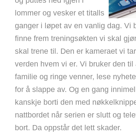
og puttes ned igjen i
lommer og vesker et titalls
ganger i løpet av en vanlig dag. Vi b
finne frem treningsøkten vi skal gj
skal trene til. Den er kameraet vi ta
verden hvem vi er. Vi bruker den ti
familie og ringe venner, lese nyheter
for å slappe av. Og en gang innime
kanskje borti den med nøkkelknipp
nattbordet når serien er slutt og te
bort. Da oppstår det lett skader.